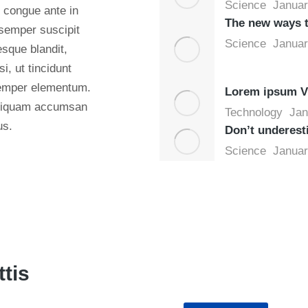
Science
Januar
 congue ante in
The new ways t
semper suscipit
Science
Januar
esque blandit,
i, ut tincidunt
 semper elementum.
Lorem ipsum VP
. Aliquam accumsan
Technology
Jan
us.
Don’t underest
Science
Januar
Programming Sc
tis
Mauris maximus sed eros