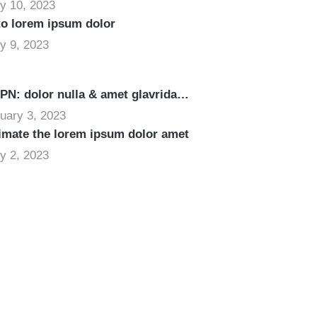
y 10, 2023
o lorem ipsum dolor
y 9, 2023
N: dolor nulla & amet glavrida…
uary 3, 2023
imate the lorem ipsum dolor amet
y 2, 2023
hool
 eget posuere. Integer at pellentesque!