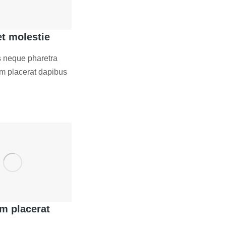
et molestie
s neque pharetra
um placerat dapibus
m placerat