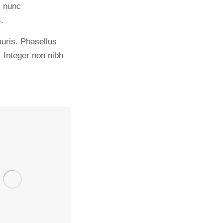
s nunc
.
uris. Phasellus
t. Integer non nibh