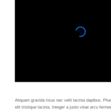
Aliquam gravida risus nec velit lacinia dapibus. Pha
elit tristique lacinia. Integer a justo vitae arcu fer