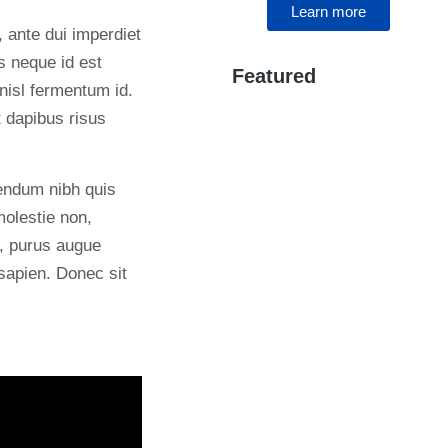
Learn more
 ante dui imperdiet
us neque id est
WE RECOMMEND
Featured
nisl fermentum id.
 dapibus risus
endum nibh quis
molestie non,
s, purus augue
 sapien. Donec sit