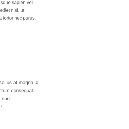
esque sapien vel
diet nisi, ut
a tortor nec purus.
sellus at magna id
mentum consequat.
s nunc
!